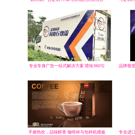
专业车身广告一站式解决方案 喷绘360引
品牌视觉
领深圳车身广告制作新风尚
手握热饮，品味醇香 咖啡杯与包样机模板
专业进口