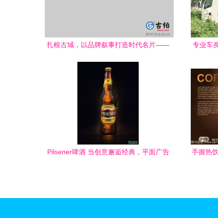
扎根古城，以品牌叙事打造时代名片——
专业车身
解析邢台品牌策划的新路径
Pilsener啤酒 当创意邂逅经典，平面广告
手握热饮
的视觉盛宴