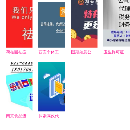
与代理，信
工商代办、
计 红印财
略 供应、
赖摩天腻子
代理记账、
务公司的一
价格与专业
粉厂专业服
商标注册与
站式企业服
选择指南
务
专业广告设
务解决方案
计
荷柏园祛痘
西安个体工
图期如意公
卫生许可证
资讯及代理
商注册指南
司代理加盟
申请与代理
代办指南
专业代办助
门槛解析
记账服务
开启美丽事
力1天快速
广州新兴行
一站式企业
业新篇章
拿照
业的入局机
合规解决方
遇与代理代
案
办指南
南京食品进
探索高效代
口报关 专
理服务 如